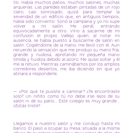
tío. Había muchos patios, muchos salones, muchas
arquerías. Las paredes estaban pintadas de un rojo
claro, casi sonrosado, quizá para templar la
severidad de un edificio que, en antiguos tiempos,
había sido convento. Sonó la campana y yo no supe
volver a mi salón. Me perdí, entrando
equivocadamente a otro. Vino a sacarme de mi
confusión el propio Vallejo quien, al notar mi
ausencia, se había puesto a buscarme de salón en
salón. Cogiéndome de la mano, me llevó con él. Aun
recuerdo la sensación que me produjo su mano fría,
grande y nudosa, apretando mi pequeña mano
tímida y huidiza debido al azoro. Me quise soltar y él
me la retuvo. Mientras caminábamos por los amplios
corredores desiertos, me iba diciendo sin que yo
atinara a responderle:
— ¿Por qué te pusiste a caminar? ¿Te encontraste
solo? Un niñito como tú no debe irse lejos de su
salón ni de su patio… Este colegio es muy grande…
¿Estás triste?
Llegamos a nuestro salón y me condujo hasta mi
banco. El pasó a ocupar su mesa, situada a la misma