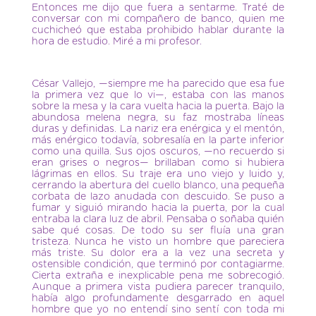
Entonces me dijo que fuera a sentarme. Traté de
conversar con mi compañero de banco, quien me
cuchicheó que estaba prohibido hablar durante la
hora de estudio. Miré a mi profesor.
César Vallejo, —siempre me ha parecido que esa fue
la primera vez que lo vi—, estaba con las manos
sobre la mesa y la cara vuelta hacia la puerta. Bajo la
abundosa melena negra, su faz mostraba líneas
duras y definidas. La nariz era enérgica y el mentón,
más enérgico todavía, sobresalía en la parte inferior
como una quilla. Sus ojos oscuros, —no recuerdo si
eran grises o negros— brillaban como si hubiera
lágrimas en ellos. Su traje era uno viejo y luido y,
cerrando la abertura del cuello blanco, una pequeña
corbata de lazo anudada con descuido. Se puso a
fumar y siguió mirando hacia la puerta, por la cual
entraba la clara luz de abril. Pensaba o soñaba quién
sabe qué cosas. De todo su ser fluía una gran
tristeza. Nunca he visto un hombre que pareciera
más triste. Su dolor era a la vez una secreta y
ostensible condición, que terminó por contagiarme.
Cierta extraña e inexplicable pena me sobrecogió.
Aunque a primera vista pudiera parecer tranquilo,
había algo profundamente desgarrado en aquel
hombre que yo no entendí sino sentí con toda mi