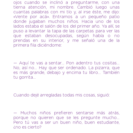
ojos cuando se inclinó a preguntarme, con una
tierna atención, mi nombre. Cambió luego unas
cuantas palabras con mi tío y, al irse éste, me dijo:
«Vente por acá». Entramos a un pequeño patio
donde jugaban muchos niños. Hacia uno de los
lados estaba el salón de los del primer año. Ya allí, se
puso a levantar la tapa de las carpetas para ver las
que estaban desocupadas, según había o no
prendas en su interior, y me señaló una de la
primera fila diciéndome:
— Aquí te vas a sentar… Pon adentro tus cositas…
No, así no… Hay que ser ordenado. La pizarra, que
es más grande, debajo y encima tu libro… También
tu gorrita…
Cuando dejé arregladas todas mis cosas, siguió:
— Muchos niños prefieren sentarse más atrás,
porque no quieren que se les pregunte mucho…
Pero tú vas a ser un buen niño, buen estudiante,
¿no es cierto?