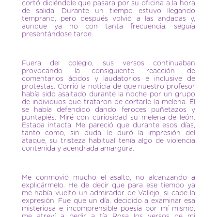
cortó diciéndole que pasara por su oficina a la hora
de salida. Durante un tiempo estuvo llegando
temprano, pero después volvió a las andadas y,
aunque ya no con tanta frecuencia, seguía
presentándose tarde.
Fuera del colegio, sus versos continuaban
provocando la consiguiente reacción de
comentarios ácidos y laudatorios e inclusive de
protestas. Corrió la noticia de que nuestro profesor
había sido asaltado durante la noche por un grupo
de individuos que trataron de cortarle la melena. Él
se había defendido dando feroces puñetazos y
puntapiés. Miré con curiosidad su melena de león.
Estaba intacta. Me pareció que durante esos días,
tanto como, sin duda, le duró la impresión del
ataque, su tristeza habitual tenía algo de violencia
contenida y acendrada amargura.
Me conmovió mucho el asalto, no alcanzando a
explicármelo. He de decir que para ese tiempo ya
me había vuelto un admirador de Vallejo, si cabe la
expresión. Fue que un día, decidido a examinar esa
misteriosa e incomprensible poesía por mí mismo,
me atreví a pedir a tía Rosa los versos de mi