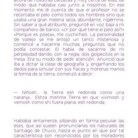
altura de nuestras carpetas y muy cerca de ellas, de
modo que hablaba casi junto a nosotros. En ese
momento me di cuenta de que el profesor no se
recortaba el pelo como todos los hombres sino que
usaba una gran melena lacia, abundante, nigérrima.
Sin saber a qué atribuirlo, pregunté en voz baja a mi
compañero de banco: «¿Y por qué tiene el pelo así?»
«Porque es poeta», me cuchicheó. La personalidad
de Vallejo se me antojó un tanto misteriosa y
comencé a hacerme muchas preguntas que no
podía contestar. El había de sacarme de mi
perplejidad dando, con la regla, dos golpecitos en la
mesa. Era su modo de pedir atención. Anunció que
iba a dictar la clase de geografía y, engarfiando los
dedos para simular con sus flacas y morenas manos
la forma de la tierra, comenzó a decir:
— Niñosh… la Tierra esh redonda como una
naranja… Eshta mishma Tierra en que vivimosh y
vemosh como shi fuera plana, esh redonda.
Hablaba lentamente, silbando en forma peculiar las
eses, que así suelen pronunciarlas los naturales de
Santiago de Chuco, hasta el punto en que por tal
característica son reconocidos por los moradores