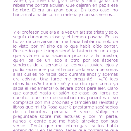
Vallejo, yo tuve una gran pena y sentí ganas de
rebelarme contra alguien. Que dejaran en paz a ese
hombre. El era un gran poeta. En todo caso, no
hacía mal a nadie con su melena y con sus versos…
Y el profesor, que era a la vez un artista triste y solo,
seguía dándonos clase y el tiempo pasaba. En las
horas de conversación, me hacía hablar no sólo de
lo visto por mí sino de lo que había oído contar.
Recuerdo que le impresionó la historia de un ciego
que vivía en una hacienda próxima a la nuestra,
quien iba de un lado a otro por los ásperos
senderos de la serranía, tal como si tuviera ojos y
podía reconocer por el timbre de la voz a personas
a las cuales no había oído durante años y además
era adivino. Una tarde me preguntó —»¿Tú lees
otros libros?» Le informé y me dijo que, como ya
sabía el reglamentario, llevara otros para leer. Claro
que cargué hasta el salón de clase los libros de
cuentos que me obsequiaban mis parientes o yo
compraba con mis propinas y también las revistas y
libros que mi tía Rosa quería prestarme sacándolos
de su biblioteca personal. A veces, Vallejo me
preguntaba sobre mis lecturas y, por mi parte,
nunca le conté que me había atrevido con sus
versos. Temía que me interrogara si los había
entendido y, en tal caso, tener que confesarle que