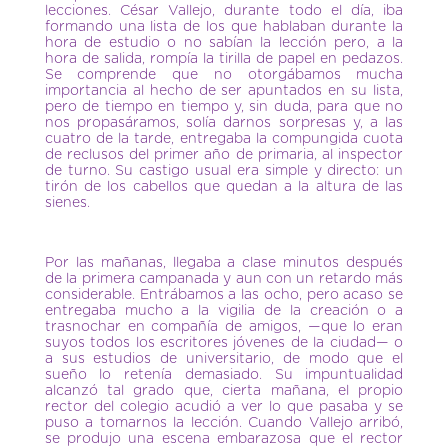
lecciones. César Vallejo, durante todo el día, iba
formando una lista de los que hablaban durante la
hora de estudio o no sabían la lección pero, a la
hora de salida, rompía la tirilla de papel en pedazos.
Se comprende que no otorgábamos mucha
importancia al hecho de ser apuntados en su lista,
pero de tiempo en tiempo y, sin duda, para que no
nos propasáramos, solía darnos sorpresas y, a las
cuatro de la tarde, entregaba la compungida cuota
de reclusos del primer año de primaria, al inspector
de turno. Su castigo usual era simple y directo: un
tirón de los cabellos que quedan a la altura de las
sienes.
Por las mañanas, llegaba a clase minutos después
de la primera campanada y aun con un retardo más
considerable. Entrábamos a las ocho, pero acaso se
entregaba mucho a la vigilia de la creación o a
trasnochar en compañía de amigos, —que lo eran
suyos todos los escritores jóvenes de la ciudad— o
a sus estudios de universitario, de modo que el
sueño lo retenía demasiado. Su impuntualidad
alcanzó tal grado que, cierta mañana, el propio
rector del colegio acudió a ver lo que pasaba y se
puso a tomarnos la lección. Cuando Vallejo arribó,
se produjo una escena embarazosa que el rector