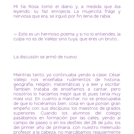
Mi tía Rosa tomó el diario y, a medida que iba
leyendo, su faz enrojecía. La mujercita frágil y
nerviosa que era, se irguió por fin llena de rabia:
— Este es un hermoso poema y si no lo entiendes, la
culpa no es de Vallejo sino tuya, que eres un bruto…
La discusión se armó de nuevo.
Mientras tanto, yo continuaba yendo a clase. César
Vallejo nos enseñaba rudimentos de historia,
geografía, religión, matemáticas y a leer y escribir.
También trataba de enseñamos a cantar, pero
nosotros lo hacíamos mejor que él, pues tenía muy
mala voz. En cuanto a marchar, no se preocupaba
de que lo hiciéramos bien, cosa en que ponían gran
empeño con sus discípulos los maestros de grados
superiores. Cuando los alumnos del colegio
pasábamos en formación por las calles, yendo al
campo de paseo o en los desfiles del 28 de julio, los
del primer año de primaria, con nuestro melenudo
profesor a la cabeza, no marcábamos regularmente