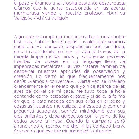
el paso y éramos una tropilla bastante desgarbada.
Oíamos que la gente estacionada en las aceras
murmuraba viendo a nuestro profesor: «¡Ahí va
Vallejo!», «¡Ahí va Vallejo!»
Algo que le complacía mucho era hacernos contar
historias, hablar de las cosas triviales que veíamos
cada día. He pensado después en que, sin duda,
encontraba deleite en ver la vida a través de la
mirada limpia de los niños y sorprendía secretas
fuentes de poesía en su lenguaje lleno de
impensadas metáforas. Tal vez trataba también de
despertar nuestras aptitudes de observación y
creación. Lo cierto es que, frecuentemente, nos
decía: «Vamos a conversar»… Cierta vez, se interesó
grandemente en el relato que yo hice acerca de las
aves de corral de mi casa. Me tuvo toda la hora
contando como peleaban el pavo y el gallo, la forma
en que la pata nadaba con sus crías en el pozo y
cosas así. Cuando me callaba, ahí estaba él con una
pregunta acuciante. Sonreía mirándome con sus
ojos brillantes y daba golpecitos con la yema de los
dedos sobre la mesa. Cuando la campana sonó
anunciando el recreo, me dijo: «Has contado bien».
Sospecho que ése fue mi primer éxito literario.