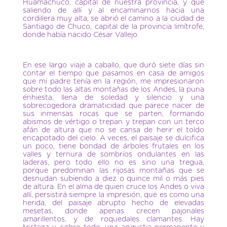
Huamachuco, capital de nuestra provincia, y que
saliendo de allí y al encaminarnos hacia una
cordillera muy alta, se abrió el camino a la ciudad de
Santiago de Chuco, capital de la provincia limítrofe,
donde había nacido César Vallejo.
En ese largo viaje a caballo, que duró siete días sin
contar el tiempo que pasamos en casa de amigos
que mi padre tenía en la región, me impresionaron
sobre todo las altas montañas de los Andes, la puna
enhiesta, llena de soledad y silencio y una
sobrecogedora dramaticidad que parece nacer de
sus inmensas rocas que se parten, formando
abismos de vértigo o trepan y trepan con un terco
afán de altura que no se cansa de herir el toldo
encapotado del cielo. A veces, el paisaje se dulcifica
un poco, tiene bondad de árboles frutales en los
valles y ternura de sombríos ondulantes en las
laderas, pero todo ello no es sino una tregua,
porque predominan las rijosas montañas que se
desnudan subiendo a diez o quince mil o más pies
de altura. En el alma de quien cruce los Andes o viva
allí, persistirá siempre la impresión, que es como una
herida, del paisaje abrupto hecho de elevadas
mesetas, donde apenas crecen pajonales
amarillentos, y de roquedales clamantes. Hay