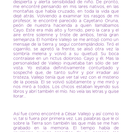
despierta y alerta sensibilidad de niño. De pronto,
me encontré pensando en mis lares nativos, en las
montañas que había cruzado, en toda la vida que
dejé atrás. Volviendo a examinar los rasgos de mi
profesor, le encontré parecido a Cayetano Oruna,
peón de nuestra hacienda a quien llamábamos
Cayo. Este era más alto y fornido, pero la cara y el
aire entre solemne y triste de ambos, tenía gran
semejanza. El hombre Vallejo se me antojó como un
mensaje de la tierra y seguí contemplándolo. Tiró el
cigarrillo, se apretó la frente, se alisó otra vez la
sombría melena y volvió a su quietud. Su boca
contraíase en un rictus doloroso. Cayo y él. Mas la
personalidad de Vallejo inquietaba tan sólo de ser
vista. Yo estaba definitivamente conturbado y
sospeché que, de tanto sufrir y por irradiar así
tristeza, Vallejo tenía que ver tal vez con el misterio
de la poesía. El se volvió súbitamente y me miró y
nos miró a todos. Los chicos estaban leyendo sus
libros y abrí también el mío. No veía las letras y quise
llorar…
Así fue como encontré a César Vallejo y así como lo
vi, tal si fuera por primera vez. Las palabras que le oí
sobre la Tierra son también las que más se me han
grabado en la memoria. El tiempo había de