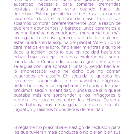
autoridad necesaria para tomarse tremendas
ventajas. Había que verlo cuando hacía de
detective. Estaba prohibido comer frutas o chupar
caramelos durante la hora de clase. Los chicos
solíamos comprar preferentemente, por la razón de
que eran abundantes y baratos, unos caramelos a
los que llamábamos cuadrados, mercancía que más
prodigaba la escasa generosidad de los dulceros
estacionados en la esquina del plantel. Vallejo, con la
cara metida en el libro, fingía leer mientras alguno le
daba la lección, pero lo que en realidad hacía era
echar, bajo las cejas, miradas exploradoras sobre
toda la clase. Cuando descubría a algún delincuente,
se erguía con una sonrisa triunfal y, yendo hacia él,
lo amonestaba: «¿No he dicho que no coman
cuadrados en clase?» En seguida le quitaba los
caramelos, sacándolos con aspaventera diligencia
de los bolsillos, y los repartía entre todos o los más
próximos, según la cantidad. Nunca supe si lo que le
gustaba más era sorprender a los infractores o
repartir los caramelos entre los chicos. Durante
tales batidas, nos embargaba su mismo espíritu
juguetón y reíamos todos llenos de felicidad.
El reglamento prescribía el castigo de reclusión para
los que tuvieran mala conducta o no dieran bien sus