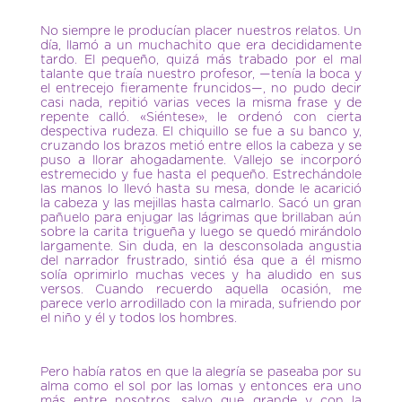
No siempre le producían placer nuestros relatos. Un
día, llamó a un muchachito que era decididamente
tardo. El pequeño, quizá más trabado por el mal
talante que traía nuestro profesor, —tenía la boca y
el entrecejo fieramente fruncidos—, no pudo decir
casi nada, repitió varias veces la misma frase y de
repente calló. «Siéntese», le ordenó con cierta
despectiva rudeza. El chiquillo se fue a su banco y,
cruzando los brazos metió entre ellos la cabeza y se
puso a llorar ahogadamente. Vallejo se incorporó
estremecido y fue hasta el pequeño. Estrechándole
las manos lo llevó hasta su mesa, donde le acarició
la cabeza y las mejillas hasta calmarlo. Sacó un gran
pañuelo para enjugar las lágrimas que brillaban aún
sobre la carita trigueña y luego se quedó mirándolo
largamente. Sin duda, en la desconsolada angustia
del narrador frustrado, sintió ésa que a él mismo
solía oprimirlo muchas veces y ha aludido en sus
versos. Cuando recuerdo aquella ocasión, me
parece verlo arrodillado con la mirada, sufriendo por
el niño y él y todos los hombres.
Pero había ratos en que la alegría se paseaba por su
alma como el sol por las lomas y entonces era uno
más entre nosotros, salvo que grande y con la