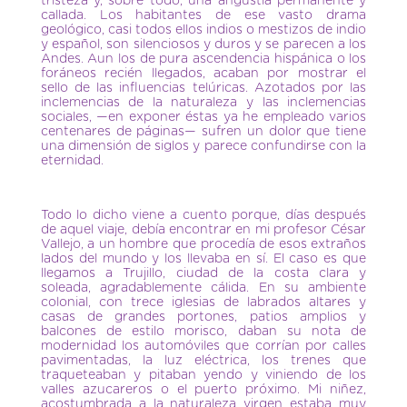
tristeza y, sobre todo, una angustia permanente y
callada. Los habitantes de ese vasto drama
geológico, casi todos ellos indios o mestizos de indio
y español, son silenciosos y duros y se parecen a los
Andes. Aun los de pura ascendencia hispánica o los
foráneos recién llegados, acaban por mostrar el
sello de las influencias telúricas. Azotados por las
inclemencias de la naturaleza y las inclemencias
sociales, —en exponer éstas ya he empleado varios
centenares de páginas— sufren un dolor que tiene
una dimensión de siglos y parece confundirse con la
eternidad.
Todo lo dicho viene a cuento porque, días después
de aquel viaje, debía encontrar en mi profesor César
Vallejo, a un hombre que procedía de esos extraños
lados del mundo y los llevaba en sí. El caso es que
llegamos a Trujillo, ciudad de la costa clara y
soleada, agradablemente cálida. En su ambiente
colonial, con trece iglesias de labrados altares y
casas de grandes portones, patios amplios y
balcones de estilo morisco, daban su nota de
modernidad los automóviles que corrían por calles
pavimentadas, la luz eléctrica, los trenes que
traqueteaban y pitaban yendo y viniendo de los
valles azucareros o el puerto próximo. Mi niñez,
acostumbrada a la naturaleza virgen estaba muy