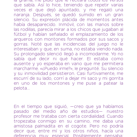
la grama, me pidió que le recitara todos los versos
que sabía. Así lo hice, teniendo que repetir varias
veces el que dejó apuntado, y me regaló una
naranja. Después, se quedó sumido en un gran
silencio. Su expresión plácida de momentos antes
había desaparecido. Inmóvil, con las manos sobre
las rodillas, parecía mirar a los chicos que jugaban al
fútbol y habían señalado el emplazamiento de los
arqueros con montones formados por sus sacos y
gorras. Noté que las incidencias del juego no le
interesaban y que, en suma, no estaba viendo nada.
Su prolongado silenció llegó a incomodarme. Yo no
sabía qué decir ni qué hacer. El estaba como
ausente y yo esperaba en vano que me permitiera
marcharme. «¿Puedo irme?», le pregunté. Su silencio
y su inmovilidad persistieron. Casi furtivamente, me
escurrí de su lado, corrí a dejar mi saco y mi gorrita
en uno de los montones y me puse a patear la
pelota…
En el tiempo que siguió, —creo que ya habíamos
pasado del medio año de estudios— nuestro
profesor me trataba con cierta cordialidad. Cuando
tropezaba conmigo en su camino, me daba una
amistosa palmadita en el cogote. Pero no podría
decir que, entre mí y los otros niños, hacía una
deferencia muy especial. Posiblemente pensaba: