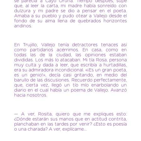
se parecía a Cayo Oruna. Tiempo después, supe
que, al leer la carta, mi madre había sonreído con
dulzura y mi padre se dio a pensar en el poeta.
Amaba a su pueblo y pudo otear a Vallejo desde el
fondo de su alma llena de quebrados horizontes
andinos.
En Trujillo, Vallejo tenía detractores tenaces así
como partidarios acérrimos. En casa, como en
todas las de la ciudad, las opiniones estaban
divididas. Los más lo atacaban. Mi tía Rosa, persona
muy culta y dada a leer, que escribía a hurtadillas,
era su admiradora incondicional. «¡Es un gran poeta,
es un genio!», decía casi gritando, en medio del
barullo de las discusiones. Recuerdo perfectamente,
que, cierta vez, llegó un tío mío enarbolando un
diario en el cual había un poema de Vallejo. Avanzó
hacia nosotros.
— A ver, Rosita, quiero que me expliques esto:
¿Dónde estarán sus manos que en actitud contrita,
planchaban en las tardes por venir? ¿Esto es poesía
o una charada? A ver, explícame…