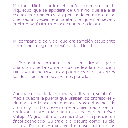
Me fue difícil conciliar el sueño en medio de la
inquietud que se apodera de un niño que irá a la
escuela por primera vez y pensando en mi profesor,
que según decían era poeta y a quien el severo
anciano había llamado loco cuando no idiota.
Mi compañero de viaje, que era también estudiante
del mismo colegio, me llevó hasta el local.
— Por aquí no entran ustedes, —me dijo al llegar a
una gran puerta sobre la cual se leía la inscripción
DIOS y LA PATRIA— esta puerta es para nosotros
los de la sección media. Vamos por allá…
Caminamos hasta la esquina y, volteando, se abrió a
media cuadra la puerta que usaban los profesores y
alumnos de la sección primaria. Nos detuvimos de
pronto y mi tío presentóme a quien debía ser mi
profesor. Junto a la puerta estaba parado César
Vallejo. Magro, cetrino, casi hierático, me pareció un
árbol deshojado. Su traje era oscuro como su piel
oscura. Por primera vez vi el intenso brillo de sus