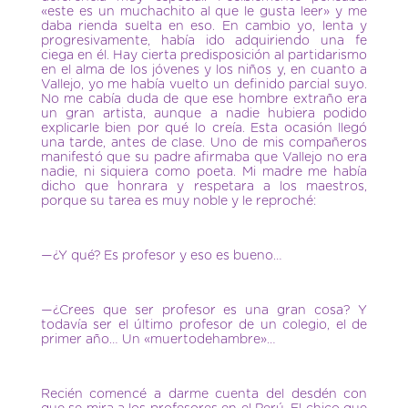
«este es un muchachito al que le gusta leer» y me
daba rienda suelta en eso. En cambio yo, lenta y
progresivamente, había ido adquiriendo una fe
ciega en él. Hay cierta predisposición al partidarismo
en el alma de los jóvenes y los niños y, en cuanto a
Vallejo, yo me había vuelto un definido parcial suyo.
No me cabía duda de que ese hombre extraño era
un gran artista, aunque a nadie hubiera podido
explicarle bien por qué lo creía. Esta ocasión llegó
una tarde, antes de clase. Uno de mis compañeros
manifestó que su padre afirmaba que Vallejo no era
nadie, ni siquiera como poeta. Mi madre me había
dicho que honrara y respetara a los maestros,
porque su tarea es muy noble y le reproché:
—¿Y qué? Es profesor y eso es bueno…
—¿Crees que ser profesor es una gran cosa? Y
todavía ser el último profesor de un colegio, el de
primer año… Un «muertodehambre»…
Recién comencé a darme cuenta del desdén con