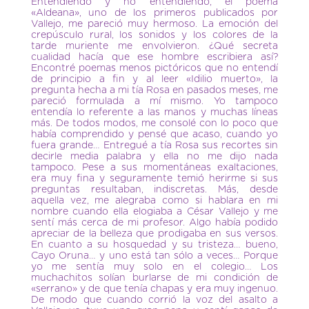
Entendiendo y no entendiendo, el poema
«Aldeana», uno de los primeros publicados por
Vallejo, me pareció muy hermoso. La emoción del
crepúsculo rural, los sonidos y los colores de la
tarde muriente me envolvieron. ¿Qué secreta
cualidad hacía que ese hombre escribiera así?
Encontré poemas menos pictóricos que no entendí
de principio a fin y al leer «Idilio muerto», la
pregunta hecha a mi tía Rosa en pasados meses, me
pareció formulada a mí mismo. Yo tampoco
entendía lo referente a las manos y muchas líneas
más. De todos modos, me consolé con lo poco que
había comprendido y pensé que acaso, cuando yo
fuera grande… Entregué a tía Rosa sus recortes sin
decirle media palabra y ella no me dijo nada
tampoco. Pese a sus momentáneas exaltaciones,
era muy fina y seguramente temió herirme si sus
preguntas resultaban, indiscretas. Más, desde
aquella vez, me alegraba como si hablara en mi
nombre cuando ella elogiaba a César Vallejo y me
sentí más cerca de mi profesor. Algo había podido
apreciar de la belleza que prodigaba en sus versos.
En cuanto a su hosquedad y su tristeza… bueno,
Cayo Oruna… y uno está tan sólo a veces… Porque
yo me sentía muy solo en el colegio… Los
muchachitos solían burlarse de mi condición de
«serrano» y de que tenía chapas y era muy ingenuo.
De modo que cuando corrió la voz del asalto a